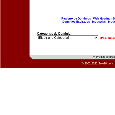
Registro de Dominios
|
Web Hosting
|
D
Dominios Expirados
|
Industrias
|
Indu
Categorías de Dominio:
[Pág. princi
** Precios expre
© 2002/2022 Solo10.com