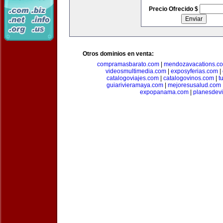
Precio Ofrecido $
Otros dominios en venta:
compramasbarato.com
|
mendozavacations.c
videosmultimedia.com
|
exposyferias.com
|
catalogoviajes.com
|
catalogovinos.com
|
t
guiarivieramaya.com
|
mejoresusalud.com
expopanama.com
|
planesdev