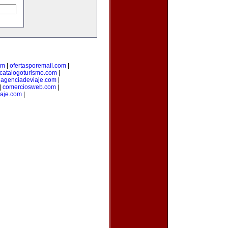
om
|
ofertasporemail.com
|
catalogoturismo.com
|
uagenciadeviaje.com
|
|
comerciosweb.com
|
iaje.com
|