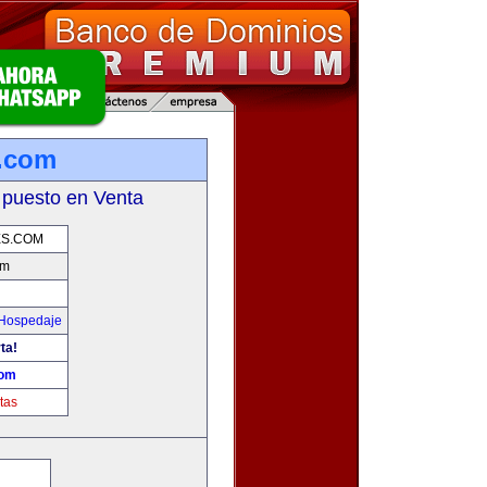
s.com
 puesto en Venta
ES.COM
om
 Hospedaje
ta!
com
tas