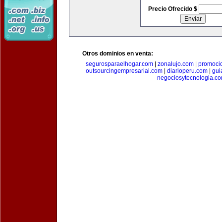
Precio Ofrecido $
Otros dominios en venta:
segurosparaelhogar.com
|
zonalujo.com
|
promoci
outsourcingempresarial.com
|
diarioperu.com
|
gui
negociosytecnologia.c