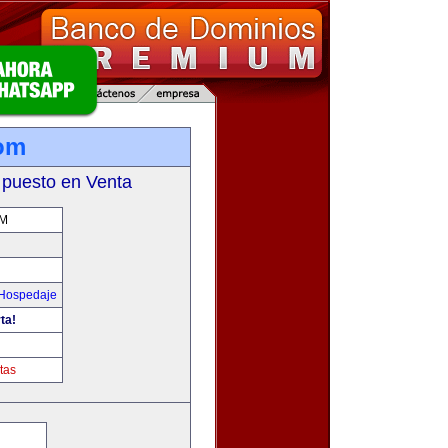
com
 puesto en Venta
OM
 Hospedaje
ta!
tas