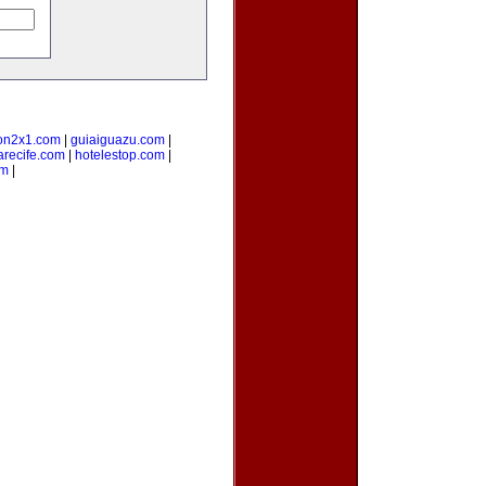
on2x1.com
|
guiaiguazu.com
|
arecife.com
|
hotelestop.com
|
om
|