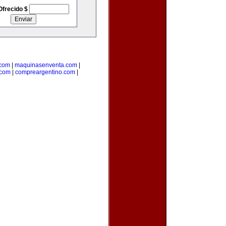
Ofrecido $
.com
|
maquinasenventa.com
|
.com
|
compreargentino.com
|