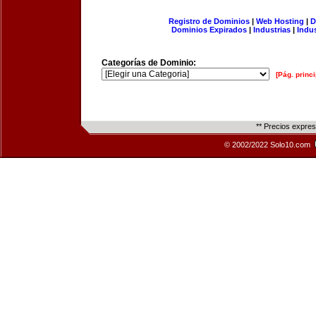
Registro de Dominios
|
Web Hosting
|
D
Dominios Expirados
|
Industrias
|
Indu
Categorías de Dominio:
[Pág. princi
** Precios expre
© 2002/2022 Solo10.com