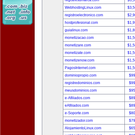
registresumarca.com
$3,
WebhostingLinux.com
$3,
registroelectronico.com
$2,
hostprofesional.com
$1,
guialinux.com
$1,
monetizacao.com
$1,
monetizare.com
$1,
monetizate.com
$1,
monetizenow.com
$1,
PagosInternet.com
$1,
dominiopropio.com
$9
registredominios.com
$9
meusdominios.com
$9
e-Afiliados.com
$8
eAfiliados.com
$8
e-Soporte.com
$8
monetizador.com
$7
AlojamientoLinux.com
$6