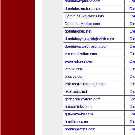
dominioexpirado.com
Ofe
dominiosenoferta.com
Ofe
DominiosExpirados.info
Ofe
DominiosMexico.com
Ofe
dominiospro.net
Ofe
dominiosyhospedajeweb.com
Ofe
dominiosywebhosting.com
Ofe
e-monetization.com
Ofe
e-servidores.com
Ofe
e-Sitio.com
Ofe
e-sitios.com
Ofe
encuentresudominio.com
Ofe
expirados.net
Ofe
gestiondecartera.com
Ofe
guiadelinks.com
Ofe
guiadewebs.com
Ofe
hardlinux.com
Ofe
hostargentina.com
Ofe