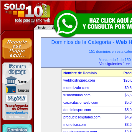
Dominios de la Categoría -
Web H
151 dominios en esta categ
Mostrando 1 de 150
Ver siguientes 1 >>
Nombre de Dominio
Prec
webhostingpro.com
$20,
monetizalo.com
$9,
tusdominios.com
$5,
capacitacionweb.com
$5,
dominiospro.com
$5,
productosdigitales.com
$4,
monetice.com
$3,