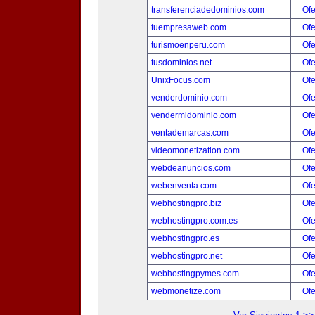
transferenciadedominios.com
Ofe
tuempresaweb.com
Ofe
turismoenperu.com
Ofe
tusdominios.net
Ofe
UnixFocus.com
Ofe
venderdominio.com
Ofe
vendermidominio.com
Ofe
ventademarcas.com
Ofe
videomonetization.com
Ofe
webdeanuncios.com
Ofe
webenventa.com
Ofe
webhostingpro.biz
Ofe
webhostingpro.com.es
Ofe
webhostingpro.es
Ofe
webhostingpro.net
Ofe
webhostingpymes.com
Ofe
webmonetize.com
Ofe