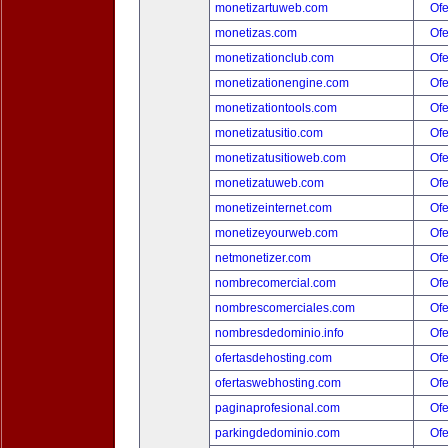
monetizartuweb.com
Ofe
monetizas.com
Ofe
monetizationclub.com
Ofe
monetizationengine.com
Ofe
monetizationtools.com
Ofe
monetizatusitio.com
Ofe
monetizatusitioweb.com
Ofe
monetizatuweb.com
Ofe
monetizeinternet.com
Ofe
monetizeyourweb.com
Ofe
netmonetizer.com
Ofe
nombrecomercial.com
Ofe
nombrescomerciales.com
Ofe
nombresdedominio.info
Ofe
ofertasdehosting.com
Ofe
ofertaswebhosting.com
Ofe
paginaprofesional.com
Ofe
parkingdedominio.com
Ofe